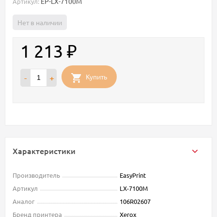
EP-LX-7100M
Артикул:
Нет в наличии
1 213
₽
Купить
-
+
Характеристики
Производитель
EasyPrint
Артикул
LX-7100M
Аналог
106R02607
Бренд принтера
Xerox