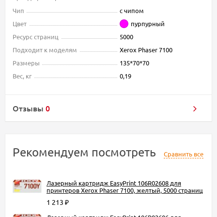
Чип
с чипом
Цвет
пурпурный
Ресурс страниц
5000
Подходит к моделям
Xerox Phaser 7100
Размеры
135*70*70
Вес, кг
0,19
Отзывы
0
Рекомендуем посмотреть
Сравнить все
Лазерный картридж EasyPrint 106R02608 для
принтеров Xerox Phaser 7100, желтый, 5000 страниц
1 213
₽