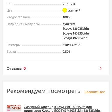
Чип
с чипом
Цвет
желтый
Ресурс страниц
10000
Подходит к моделям
Kyocera:
Ecosys M6035cidn
Ecosys M6535cidn
Ecosys P6035cdn
Размеры
310*130*100
Вес, кг
0,506
Отзывы
0
Рекомендуем посмотреть
Сравнить все
Лазерный картридж EasyPrint TK-5150M для
принтеров Kyocera ECOSYS M6035cidn, M6535cidn,