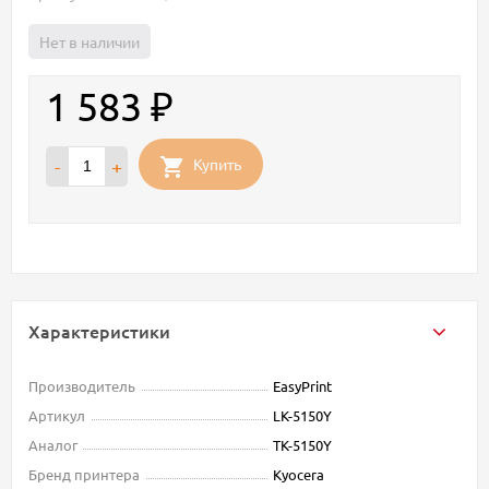
Нет в наличии
1 583
₽
Купить
-
+
Характеристики
Производитель
EasyPrint
Артикул
LK-5150Y
Аналог
TK-5150Y
Бренд принтера
Kyocera