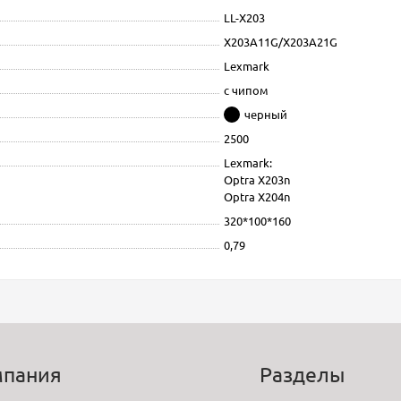
LL-X203
X203A11G/X203A21G
Lexmark
с чипом
черный
2500
Lexmark:
Optra X203n
Optra X204n
320*100*160
0,79
мпания
Разделы