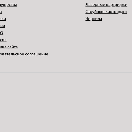
мущества
Лазерные картриджи
а
Струйные картриджи
вка
Чернила
тии
НО
кты
ика сайта
овательское соглашение