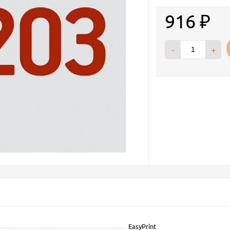
916
₽
-
+
EasyPrint