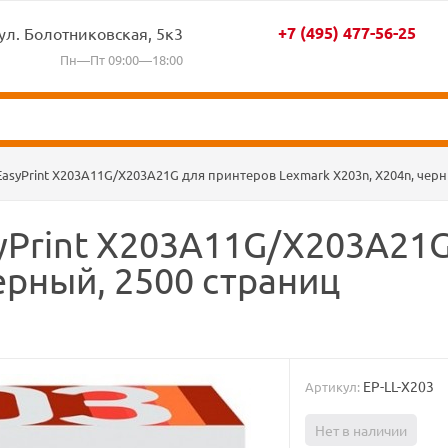
+7 (495) 477-56-25
ул. Болотниковская, 5к3
Пн—Пт 09:00—18:00
syPrint X203A11G/X203A21G для принтеров Lexmark X203n, X204n, черн
yPrint X203A11G/X203A21G
ерный, 2500 страниц
EP-LL-X203
Артикул:
Нет в наличии